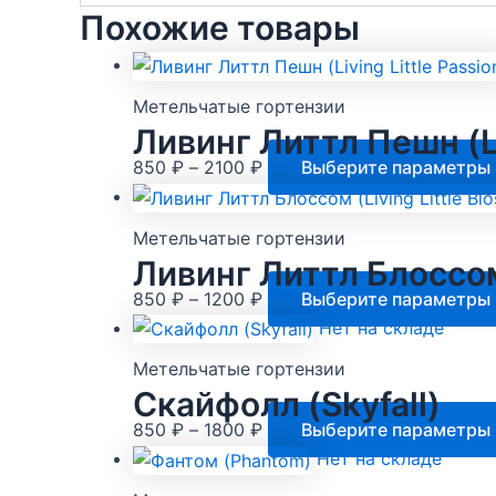
Похожие товары
Метельчатые гортензии
Ливинг Литтл Пешн (Li
Диапазон
850
₽
–
2100
₽
Выберите параметры
цен:
850 ₽
Метельчатые гортензии
–
Ливинг Литтл Блоссом 
2100 ₽
Диапазон
850
₽
–
1200
₽
Выберите параметры
цен:
Нет на складе
850 ₽
Метельчатые гортензии
–
Скайфолл (Skyfall)
1200 ₽
Диапазон
850
₽
–
1800
₽
Выберите параметры
цен:
Нет на складе
850 ₽