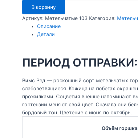
Вимс
В корзину
Ред
(Wims
Артикул:
Метельчатые 103
Категория:
Метельч
Red)
Описание
Детали
ПЕРИОД ОТПРАВКИ: 
Вимс Ред — роскошный сорт метельчатых горт
слабоветвящиеся. Кожица на побегах окрашен
прожилками. Соцветия внешне напоминают вы
гортензии меняют свой цвет. Сначала они бел
бордовый тон. Цветение с июня по октябрь.
Объём горшка