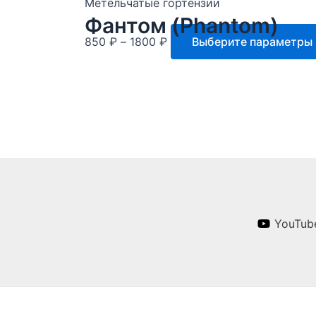
Метельчатые гортензии
–
Фантом (Phantom)
1800 ₽
Диапазон
850
₽
–
1800
₽
Выберите параметры
цен:
850 ₽
–
1800 ₽
YouTub