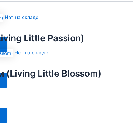
Нет на складе
ving Little Passion)
Этот
товар
Нет на складе
имеет
несколько
(Living Little Blossom)
вариаций.
Этот
Опции
товар
можно
имеет
выбрать
несколько
на
вариаций.
странице
Этот
Опции
товара.
товар
можно
имеет