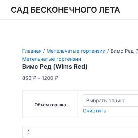
Перейти
САД БЕСКОНЕЧНОГО ЛЕТА
к
содержимому
Главная
/
Метельчатые гортензии
/ Вимс Ред (
Метельчатые гортензии
Вимс Ред (Wims Red)
Диапазон
850
₽
–
1200
₽
цен:
850 ₽
–
Объём горшка
1200 ₽
Очистить
Количество
товара