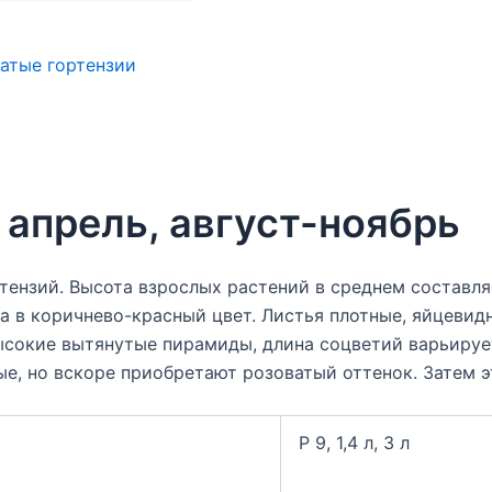
атые гортензии
апрель, август-ноябрь
ензий. Высота взрослых растений в среднем составляе
а в коричнево-красный цвет. Листья плотные, яйцеви
сокие вытянутые пирамиды, длина соцветий варьирует
ые, но вскоре приобретают розоватый оттенок. Затем 
Р 9, 1,4 л, 3 л