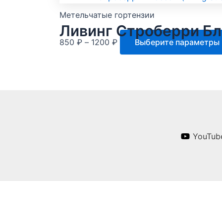
850 ₽
Метельчатые гортензии
–
Ливинг Строберри Бло
1200 ₽
Диапазон
850
₽
–
1200
₽
Выберите параметры
цен:
850 ₽
–
1200 ₽
YouTub