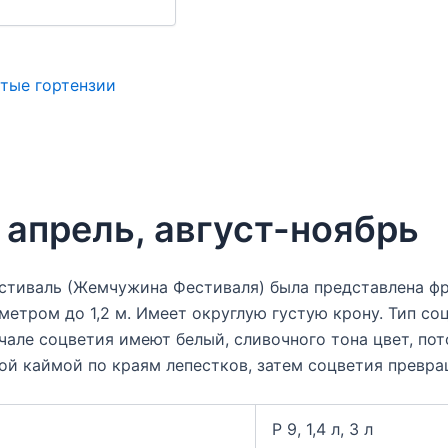
тые гортензии
апрель, август-ноябрь
естиваль (Жемчужина Фестиваля) была представлена ф
метром до 1,2 м. Имеет округлую густую крону. Тип со
начале соцветия имеют белый, сливочного тона цвет, по
ой каймой по краям лепестков, затем соцветия превра
Р 9, 1,4 л, 3 л