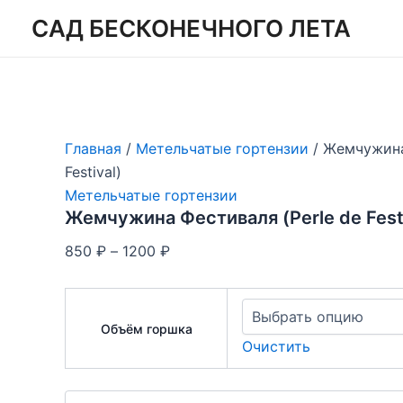
Перейти
САД БЕСКОНЕЧНОГО ЛЕТА
к
содержимому
Главная
/
Метельчатые гортензии
/ Жемчужина
Festival)
Метельчатые гортензии
Жемчужина Фестиваля (Perle de Festi
Диапазон
850
₽
–
1200
₽
цен:
850 ₽
–
Объём горшка
1200 ₽
Очистить
Количество