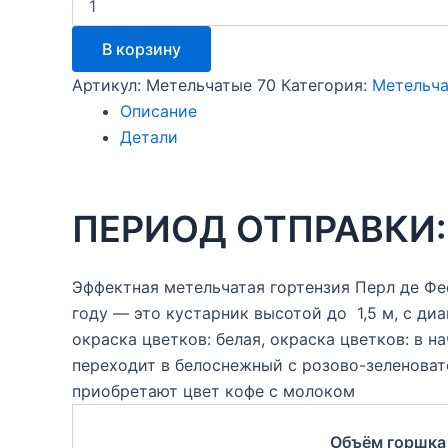
товара
Жемчужина
В корзину
Фестиваля
(Perle
Артикул:
Метельчатые 70
Категория:
Метельча
de
Описание
Festival)
Детали
ПЕРИОД ОТПРАВКИ: 
Эффектная метельчатая гортензия Перл де Ф
году — это кустарник высотой до 1,5 м, с диа
окраска цветков: белая, окраска цветков: в 
переходит в белоснежный с розово-зеленоват
приобретают цвет кофе с молоком
Объём горшка