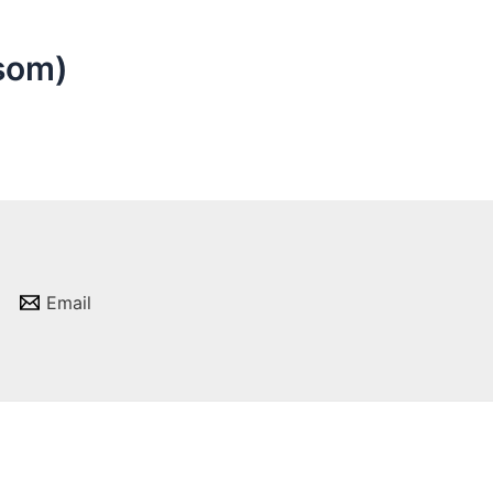
som)
Email