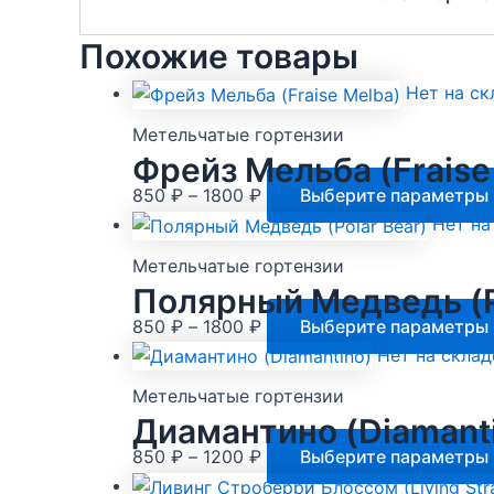
Похожие товары
Нет на ск
Метельчатые гортензии
Фрейз Мельба (Fraise
Диапазон
850
₽
–
1800
₽
Выберите параметры
цен:
Нет на
850 ₽
Метельчатые гортензии
–
Полярный Медведь (P
1800 ₽
Диапазон
850
₽
–
1800
₽
Выберите параметры
цен:
Нет на склад
850 ₽
Метельчатые гортензии
–
Диамантино (Diamant
1800 ₽
Диапазон
850
₽
–
1200
₽
Выберите параметры
цен: