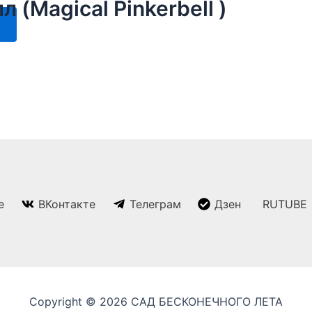
(Magical Pinkerbell )
на
вариаций.
странице
Этот
Опции
товара.
товар
можно
имеет
выбрать
несколько
на
вариаций.
странице
Опции
товара.
можно
выбрать
на
странице
e
ВКонтакте
Телеграм
Дзен
RUTUBE
товара.
Copyright © 2026 САД БЕСКОНЕЧНОГО ЛЕТА