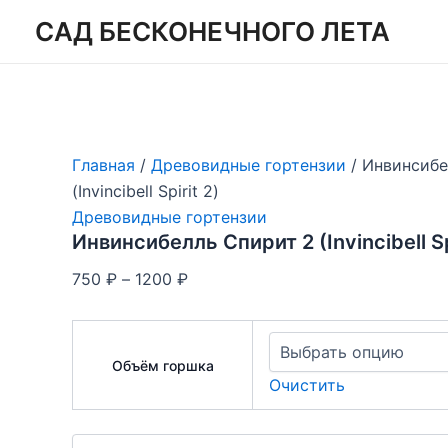
Перейти
САД БЕСКОНЕЧНОГО ЛЕТА
к
содержимому
Главная
/
Древовидные гортензии
/ Инвинсибе
(Invincibell Spirit 2)
Древовидные гортензии
Инвинсибелль Спирит 2 (Invincibell Sp
Диапазон
750
₽
–
1200
₽
цен:
750 ₽
–
Объём горшка
1200 ₽
Очистить
Количество