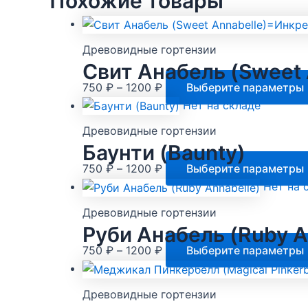
Похожие товары
Древовидные гортензии
Свит Анабель (Sweet 
Диапазон
750
₽
–
1200
₽
Выберите параметры
цен:
Нет на складе
750 ₽
Древовидные гортензии
–
Баунти (Baunty)
1200 ₽
Диапазон
750
₽
–
1200
₽
Выберите параметры
цен:
Нет на 
750 ₽
Древовидные гортензии
–
Руби Анабель (Ruby A
1200 ₽
Диапазон
750
₽
–
1200
₽
Выберите параметры
цен:
750 ₽
Древовидные гортензии
–