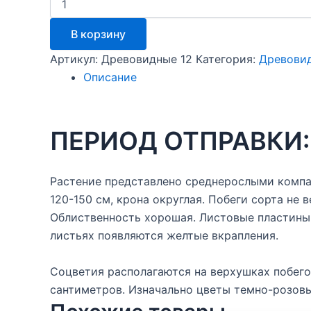
товара
Инвинсибелль
В корзину
Спирит
2
Артикул:
Древовидные 12
Категория:
Древовид
(Invincibell
Описание
Spirit
2)
ПЕРИОД ОТПРАВКИ: 
Растение представлено среднерослыми компа
120-150 см, крона округлая. Побеги сорта не
Облиственность хорошая. Листовые пластины 
листьях появляются желтые вкрапления.
Соцветия располагаются на верхушках побег
сантиметров. Изначально цветы темно-розовы