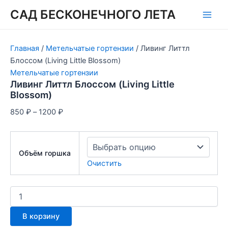
Перейти
САД БЕСКОНЕЧНОГО ЛЕТА
к
Main
содержимому
Men
Главная
/
Метельчатые гортензии
/ Ливинг Литтл
Блоссом (Living Little Blossom)
Метельчатые гортензии
Ливинг Литтл Блоссом (Living Little
Blossom)
Диапазон
850
₽
–
1200
₽
цен:
850 ₽
–
Объём горшка
1200 ₽
Очистить
Количество
товара
Ливинг
В корзину
Литтл