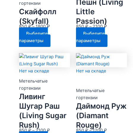
Пешн (Living
гортензии
Скайфолл
Little
(Skyfall)
Passion)
Диапазон
Диапазон
850
₽
–
1800
₽
850
₽
–
2100
₽
цен:
цен:
Выберите
Выберите
850 ₽
Этот
850 ₽
Этот
параметры
параметры
–
товар
–
товар
1800 ₽
имеет
2100 ₽
имеет
несколько
несколько
вариаций.
вариаций.
Нет на складе
Нет на складе
Опции
Опции
Метельчатые
можно
можно
гортензии
выбрать
выбрать
Метельчатые
Ливинг
на
на
гортензии
Шугар Раш
Даймонд Руж
странице
странице
товара.
товара.
(Living Sugar
(Diamant
Rush)
Rouge)
Диапазон
Диапазон
850
₽
–
2100
₽
850
₽
–
1200
₽