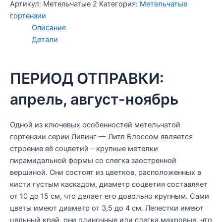
Блоссом
Артикул:
Метельчатые 2
Категория:
Метельчатые
(Living
гортензии
Little
Описание
Blossom)
Детали
ПЕРИОД ОТПРАВКИ:
апрель, август-ноябрь
Одной из ключевых особенностей метельчатой
гортензии серии Ливинг — Литл Блоссом является
строение её соцветий – крупные метелки
пирамидальной формы со слегка заостренной
вершиной. Они состоят из цветков, расположенных в
кисти густым каскадом, диаметр соцветия составляет
от 10 до 15 см, что делает его довольно крупным. Сами
цветы имеют диаметр от 3,5 до 4 см. Лепестки имеют
цельный край, они одиночные или слегка махровые, что