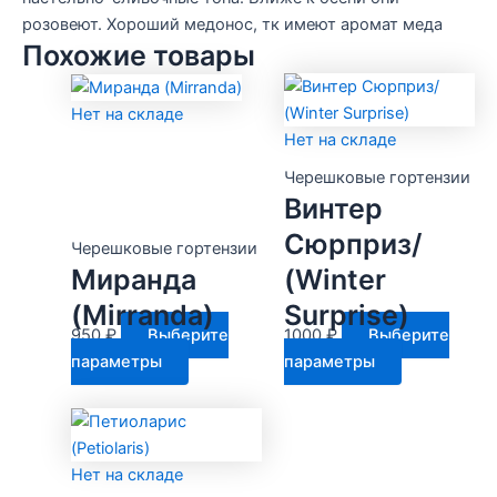
розовеют. Хороший медонос, тк имеют аромат меда
Похожие товары
Нет на складе
Нет на складе
Черешковые гортензии
Винтер
Сюрприз/
Черешковые гортензии
Миранда
(Winter
(Mirranda)
Surprise)
950
₽
Выберите
1000
₽
Выберите
Этот
Этот
параметры
параметры
товар
товар
имеет
имеет
несколько
несколько
вариаций.
вариаций.
Нет на складе
Опции
Опции