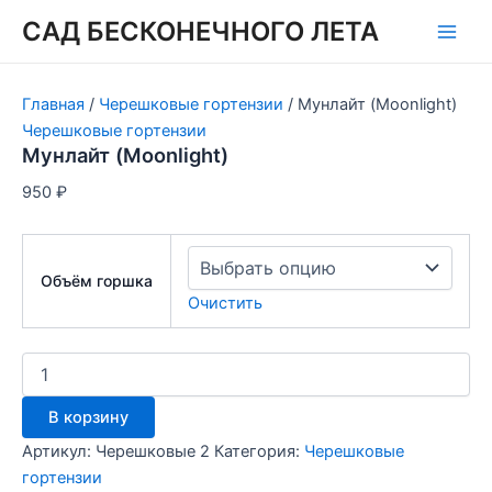
Перейти
САД БЕСКОНЕЧНОГО ЛЕТА
к
Main
содержимому
Men
Главная
/
Черешковые гортензии
/ Мунлайт (Moonlight)
Черешковые гортензии
Мунлайт (Moonlight)
950
₽
Объём горшка
Очистить
Количество
товара
Мунлайт
В корзину
(Moonlight)
Артикул:
Черешковые 2
Категория:
Черешковые
гортензии