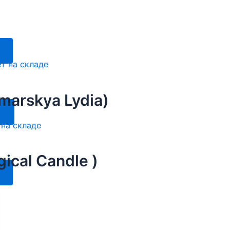
Этот
товар
т на складе
имеет
несколько
arskya Lydia)
вариаций.
Этот
Опции
товар
 на складе
можно
имеет
выбрать
несколько
cal Candle )
на
вариаций.
странице
Этот
Опции
товара.
товар
можно
имеет
выбрать
несколько
на
вариаций.