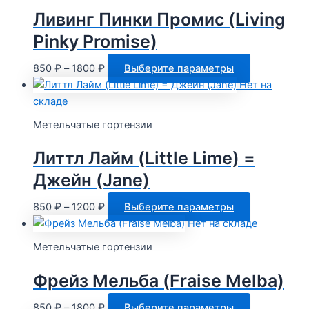
Ливинг Пинки Промис (Living
Pinky Promise)
Диапазон
Этот
850
₽
–
1800
₽
Выберите параметры
цен:
товар
Нет на
850 ₽
имеет
складе
–
несколько
Метельчатые гортензии
1800 ₽
вариаций.
Опции
Литтл Лайм (Little Lime) =
можно
Джейн (Jane)
выбрать
на
Диапазон
Этот
850
₽
–
1200
₽
Выберите параметры
странице
цен:
товар
Нет на складе
товара.
850 ₽
имеет
Метельчатые гортензии
–
несколько
1200 ₽
вариаций.
Фрейз Мельба (Fraise Melba)
Опции
можно
Диапазон
Этот
850
₽
–
1800
₽
Выберите параметры