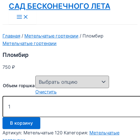
САД БЕСКОНЕЧНОГО ЛЕТА
Перейти
к
Main
Menu
содержимому
Главная
/
Метельчатые гортензии
/ Пломбир
Метельчатые гортензии
Пломбир
750
₽
Объем горшка
Очистить
Количество
товара
Пломбир
В корзину
Артикул:
Метельчатые 120
Категория:
Метельчатые